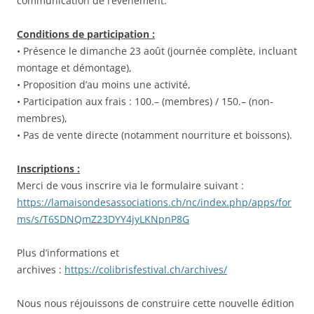
communication de l’événement.
Conditions de participation :
• Présence le dimanche 23 août (journée complète, incluant
montage et démontage),
• Proposition d’au moins une activité,
• Participation aux frais : 100.– (membres) / 150.– (non-
membres),
• Pas de vente directe (notamment nourriture et boissons).
Inscriptions :
Merci de vous inscrire via le formulaire suivant :
https://lamaisondesassociations.ch/nc/index.php/apps/for
ms/s/T6SDNQmZ23DYY4jyLKNpnP8G
Plus d’informations et
archives :
https://colibrisfestival.ch/archives/
Nous nous réjouissons de construire cette nouvelle édition